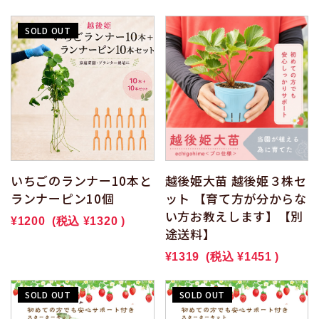
SOLD OUT
いちごのランナー10本と
越後姫大苗 越後姫３株セ
ランナーピン10個
ット 【育て方が分からな
い方お教えします】【別
¥1200
(税込
¥1320
)
途送料】
¥1319
(税込
¥1451
)
SOLD OUT
SOLD OUT