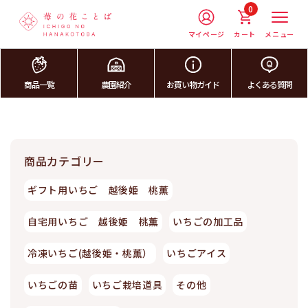
0
マイページ
カート
メニュー
商品一覧
農園紹介
お買い物ガイド
よくある質問
商品カテゴリー
ギフト用いちご 越後姫 桃薫
自宅用いちご 越後姫 桃薫
いちごの加工品
冷凍いちご(越後姫・桃薫）
いちごアイス
いちごの苗
いちご栽培道具
その他