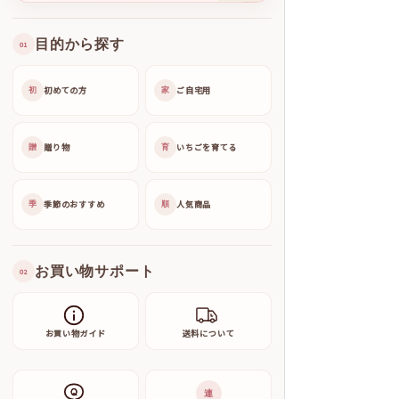
目的から探す
01
初めての方
ご自宅用
初
家
贈り物
いちごを育てる
贈
育
季節のおすすめ
人気商品
季
順
お買い物サポート
02
お買い物ガイド
送料について
連