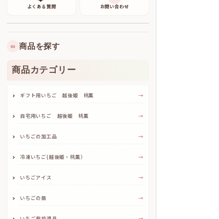
よくある質問
お問い合わせ
商品を探す
03
商品カテゴリー
ギフト用いちご 越後姫 桃薫
→
自宅用いちご 越後姫 桃薫
→
いちごの加工品
→
冷凍いちご(越後姫・桃薫）
→
いちごアイス
→
いちごの苗
→
いちご栽培道具
→