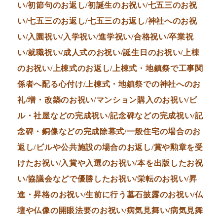
い/初節句のお返し/初誕生のお祝い/七五三のお祝
い/七五三のお返し/七五三のお返し/神社へのお祝
い/入園祝い/入学祝い/進学祝い/合格祝い/卒業祝
い/就職祝い/成人式のお祝い/誕生日のお祝い/上棟
のお祝い/上棟式のお返し/上棟式・地鎮祭で工事関
係者へ配る心付け/上棟式・地鎮祭での神社へのお
礼/増・改築のお祝い/マンション購入のお祝い/ビ
ル・社屋などの完成祝い/記念碑などの完成祝い/記
念碑・銅像などの完成除幕式/一般住宅の場合のお
返し/ビルや公共施設の場合のお返し/賞や勲章を受
けたお祝い/入賞や入選のお祝い/本を出版したお祝
い/協議会などで優勝したお祝い/栄転のお祝い/昇
進・昇格のお祝い/生前に行う墓石披露のお祝い/仏
壇や仏像の開眼法要のお祝い/病気見舞い/病気見舞