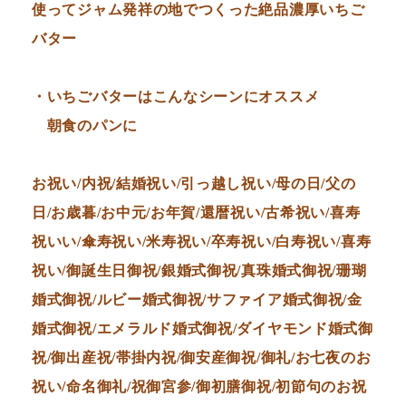
使ってジャム発祥の地でつくった絶品濃厚いちご
バター
・いちごバターはこんなシーンにオススメ
朝食のパンに
お祝い/内祝/結婚祝い/引っ越し祝い/母の日/父の
日/お歳暮/お中元/お年賀/還暦祝い/古希祝い/喜寿
祝いい/傘寿祝い/米寿祝い/卒寿祝い/白寿祝い/喜寿
祝い/御誕生日御祝/銀婚式御祝/真珠婚式御祝/珊瑚
婚式御祝/ルビー婚式御祝/サファイア婚式御祝/金
婚式御祝/エメラルド婚式御祝/ダイヤモンド婚式御
祝/御出産祝/帯掛内祝/御安産御祝/御礼/お七夜のお
祝い/命名御礼/祝御宮参/御初膳御祝/初節句のお祝