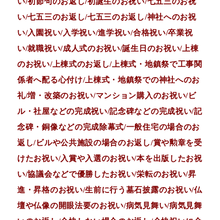
い/初節句のお返し/初誕生のお祝い/七五三のお祝
い/七五三のお返し/七五三のお返し/神社へのお祝
い/入園祝い/入学祝い/進学祝い/合格祝い/卒業祝
い/就職祝い/成人式のお祝い/誕生日のお祝い/上棟
のお祝い/上棟式のお返し/上棟式・地鎮祭で工事関
係者へ配る心付け/上棟式・地鎮祭での神社へのお
礼/増・改築のお祝い/マンション購入のお祝い/ビ
ル・社屋などの完成祝い/記念碑などの完成祝い/記
念碑・銅像などの完成除幕式/一般住宅の場合のお
返し/ビルや公共施設の場合のお返し/賞や勲章を受
けたお祝い/入賞や入選のお祝い/本を出版したお祝
い/協議会などで優勝したお祝い/栄転のお祝い/昇
進・昇格のお祝い/生前に行う墓石披露のお祝い/仏
壇や仏像の開眼法要のお祝い/病気見舞い/病気見舞