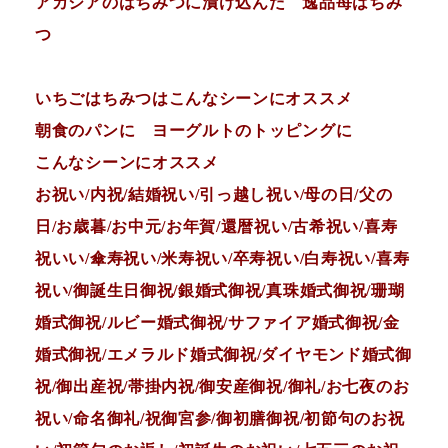
アカシアのはちみつに漬け込んだ 逸品苺はちみ
つ
いちごはちみつはこんなシーンにオススメ
朝食のパンに ヨーグルトのトッピングに
こんなシーンにオススメ
お祝い/内祝/結婚祝い/引っ越し祝い/母の日/父の
日/お歳暮/お中元/お年賀/還暦祝い/古希祝い/喜寿
祝いい/傘寿祝い/米寿祝い/卒寿祝い/白寿祝い/喜寿
祝い/御誕生日御祝/銀婚式御祝/真珠婚式御祝/珊瑚
婚式御祝/ルビー婚式御祝/サファイア婚式御祝/金
婚式御祝/エメラルド婚式御祝/ダイヤモンド婚式御
祝/御出産祝/帯掛内祝/御安産御祝/御礼/お七夜のお
祝い/命名御礼/祝御宮参/御初膳御祝/初節句のお祝