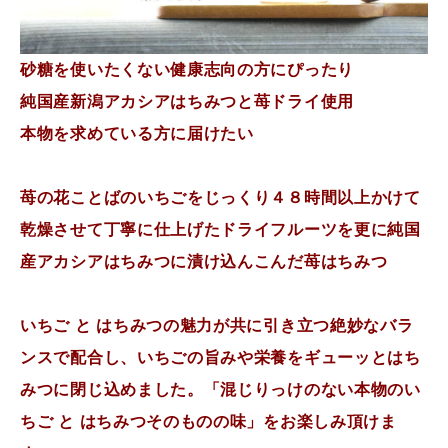
砂糖を使いたくない健康志向の方にぴったり
純国産新潟アカシアはちみつと苺ドライ使用
本物を求めている方に届けたい
苺の花ことばのいちごをじっくり４８時間以上かけて
乾燥させて丁寧に仕上げたドライフルーツを更に純国
産アカシアはちみつに漬け込んこんだ苺はちみつ
いちご と はちみつの魅力が共に引き立つ絶妙なバラ
ンスで配合し、いちごの旨みや栄養をギューッとはち
みつに閉じ込めました。「混じりっけのない本物のい
ちご と はちみつそのものの味」をお楽しみ頂けま